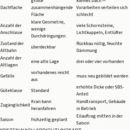
große
kleines Dach —
Dachfläche
zusammenhängende
Vorarbeiten verteilen sich
Fläche
schlecht
klare Geometrie,
Anzahl der
viele Schornsteine,
wenige
Anschlüsse
Lichtkuppeln, Entlüfter
Durchdringungen
Zustand der
Rückbau nötig, feuchte
überdeckbar
Altbahn
Dämmung
Anzahl der
eine alte Lage
drei oder vier vorhanden
Altlagen
vorhandenes reicht
Gefälle
muss neu gebildet werden
aus
erhöhte Dicke oder SBS-
Güteklasse
Standard
Anteil
Kran kann
Handtransport, Gebäude
Zugänglichkeit
heranfahren
in Betrieb
Eilauftrag mitten in der
Saison
frühzeitig geplant
Saison