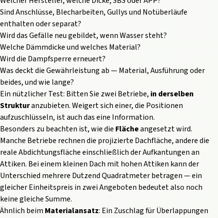
Welcher Hersteller, welche Dicke, SBS oder APP?
Sind Anschlüsse, Blecharbeiten, Gullys und Notüberläufe
enthalten oder separat?
Wird das Gefälle neu gebildet, wenn Wasser steht?
Welche Dämmdicke und welches Material?
Wird die Dampfsperre erneuert?
Was deckt die Gewährleistung ab — Material, Ausführung oder
beides, und wie lange?
Ein nützlicher Test: Bitten Sie zwei Betriebe,
in derselben
Struktur
anzubieten. Weigert sich einer, die Positionen
aufzuschlüsseln, ist auch das eine Information.
Besonders zu beachten ist, wie die
Fläche
angesetzt wird.
Manche Betriebe rechnen die projizierte Dachfläche, andere die
reale Abdichtungsfläche einschließlich der Aufkantungen an
Attiken. Bei einem kleinen Dach mit hohen Attiken kann der
Unterschied mehrere Dutzend Quadratmeter betragen — ein
gleicher Einheitspreis in zwei Angeboten bedeutet also noch
keine gleiche Summe.
Ähnlich beim
Materialansatz
: Ein Zuschlag für Überlappungen