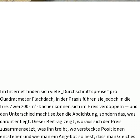
Eurokas.lt
/
nutzliches
NUTZLICHES
FLACHDACH KOSTEN 2026 —
PREISLISTEN PRO M² NACH
UMFANG
11 Min. Lesezeit
2026 Mai 10
Im Internet finden sich viele „Durchschnittspreise” pro
Quadratmeter Flachdach, in der Praxis führen sie jedoch in die
Irre. Zwei 200-m²-Dächer können sich im Preis verdoppeln — und
den Unterschied macht selten die Abdichtung, sondern das, was
darunter liegt. Dieser Beitrag zeigt, woraus sich der Preis
zusammensetzt, was ihn treibt, wo versteckte Positionen
entstehen und wie man ein Angebot so liest, dass man Gleiches