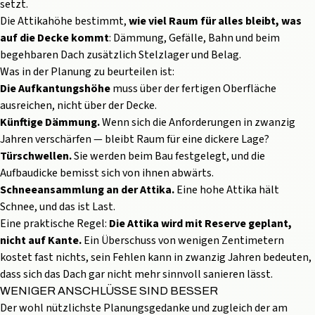
setzt.
Die Attikahöhe bestimmt,
wie viel Raum für alles bleibt, was
auf die Decke kommt
: Dämmung, Gefälle, Bahn und beim
begehbaren Dach zusätzlich Stelzlager und Belag.
Was in der Planung zu beurteilen ist:
Die Aufkantungshöhe
muss über der fertigen Oberfläche
ausreichen, nicht über der Decke.
Künftige Dämmung.
Wenn sich die Anforderungen in zwanzig
Jahren verschärfen — bleibt Raum für eine dickere Lage?
Türschwellen.
Sie werden beim Bau festgelegt, und die
Aufbaudicke bemisst sich von ihnen abwärts.
Schneeansammlung an der Attika.
Eine hohe Attika hält
Schnee, und das ist Last.
Eine praktische Regel:
Die Attika wird mit Reserve geplant,
nicht auf Kante.
Ein Überschuss von wenigen Zentimetern
kostet fast nichts, sein Fehlen kann in zwanzig Jahren bedeuten,
dass sich das Dach gar nicht mehr sinnvoll sanieren lässt.
WENIGER ANSCHLÜSSE SIND BESSER
Der wohl nützlichste Planungsgedanke und zugleich der am