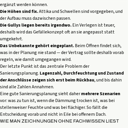
ergänzt werden können.
Die Höhen sind fix.
Attika und Schwellen sind vorgegeben, und
der Aufbau muss dazwischen passen.
Die Gullys liegen bereits irgendwo.
Ein Verlegen ist teuer,
deshalb wird das Gefällekonzept oft an sie angepasst statt
umgekehrt.
Das Unbekannte gehört eingeplant.
Beim Öffnen findet sich,
was in der Planung nie stand — der Vertrag sollte deshalb vorab
regeln, wie damit umgegangen wird.
Der letzte Punkt ist das zentrale Problem der
Sanierungsplanung.
Lagenzahl, Durchfeuchtung und Zustand
der Anschlüsse zeigen sich erst beim Rückbau
, und bis dahin
sind alle Zahlen Annahmen.
Eine gute Sanierungsplanung sieht daher
mehrere Szenarien
vor: was zu tun ist, wenn die Dämmung trocken ist, was bei
stellenweiser Feuchte und was bei flächiger. So fällt die
Entscheidung vorab und nicht in Eile bei offenem Dach.
WIE MAN ZEICHNUNGEN OHNE FACHWISSEN LIEST