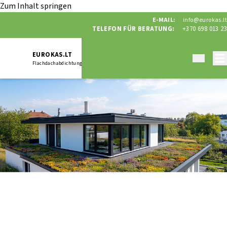
Zum Inhalt springen
E-MAIL:
info@eurokas.lt
TELEFON FÜR BERATUNG:
+370 698 013 23
EUROKAS.LT
Flachdachabdichtung
Eurokas.lt
/
verlegung-konstruktion