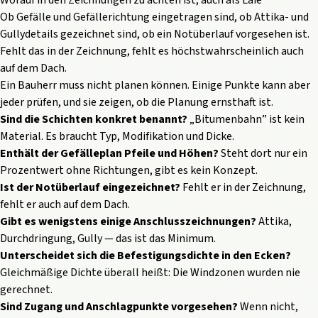
Worauf in den Zeichnungen zu achten ist, auch als Laie
Ob Gefälle und Gefällerichtung eingetragen sind, ob Attika- und
Gullydetails gezeichnet sind, ob ein Notüberlauf vorgesehen ist.
Fehlt das in der Zeichnung, fehlt es höchstwahrscheinlich auch
auf dem Dach.
Ein Bauherr muss nicht planen können. Einige Punkte kann aber
jeder prüfen, und sie zeigen, ob die Planung ernsthaft ist.
Sind die Schichten konkret benannt?
„
Bitumenbahn
” ist kein
Material. Es braucht Typ, Modifikation und Dicke.
Enthält der Gefälleplan Pfeile und Höhen?
Steht dort nur ein
Prozentwert ohne Richtungen, gibt es kein Konzept.
Ist der Notüberlauf eingezeichnet?
Fehlt er in der Zeichnung,
fehlt er auch auf dem Dach.
Gibt es wenigstens einige Anschlusszeichnungen?
Attika,
Durchdringung, Gully — das ist das Minimum.
Unterscheidet sich die Befestigungsdichte in den Ecken?
Gleichmäßige Dichte überall heißt: Die Windzonen wurden nie
gerechnet.
Sind Zugang und Anschlagpunkte vorgesehen?
Wenn nicht,